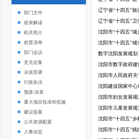
辽宁省“十四五”
部门文件
辽宁省“十四五”
政策解读
沈阳市“十四五”
机关简介
权责清单
沈阳市“十四五”
部门会议
数字沈阳发展规划
意见征集
沈阳市数字政府建设总
决策部署
行政执法
沈阳建设国家中心
预算/决算
沈阳市妇女发展规划（
重大项目批准和实施
沈阳市儿童发展规划（
建议提案
沈阳市“十四五”
公共资源配置
沈阳市“十四五”
人事信息