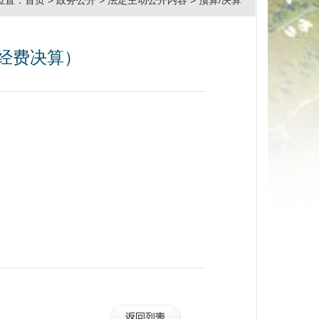
位置：
首页
>
政务公开
>
法定主动公开内容
>
预算/决算
公经费决算）