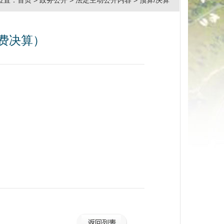
位置：
首页
>
政务公开
>
法定主动公开内容
>
预算/决算
经费决算）