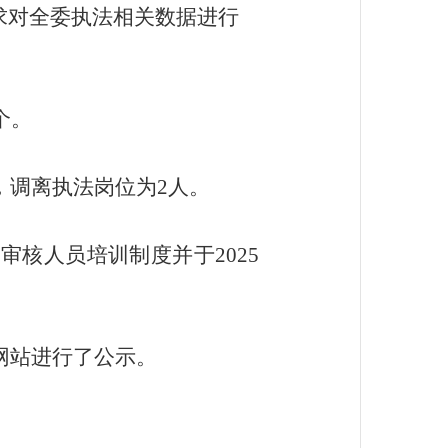
求
对全委执法相关数据进行
个
。
，调离执法岗位为
2人
。
审核人员培训制度并于202
5
网站进行了公示。