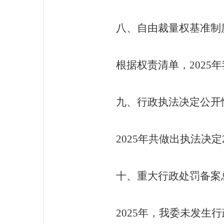
八、
自由裁量权基准制
根据权责清单
，
202
5
年
九、
行政执法决定公开
202
5
年共做出执法决定
十、
重大行政处罚备案
202
5
年，我委未发生行