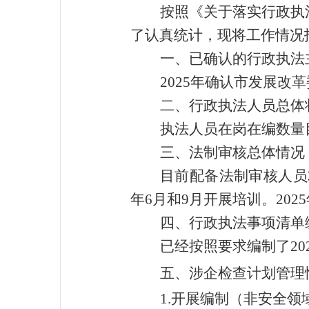
按照《关于落实行政执
了
认真统计，现将工作情况
一、已确认的行政执法
202
5
年确认市发展改革
二、行政执法人员总体
执法人员在岗在编数量
三、法制审核总体情
目前配备法制审核人员
年
6
月
和
9
月
开展培训。202
5
四、行政执法事项清单
已经按照要求编制了
20
五、涉企检查计划管理
1.开展编制（非安全