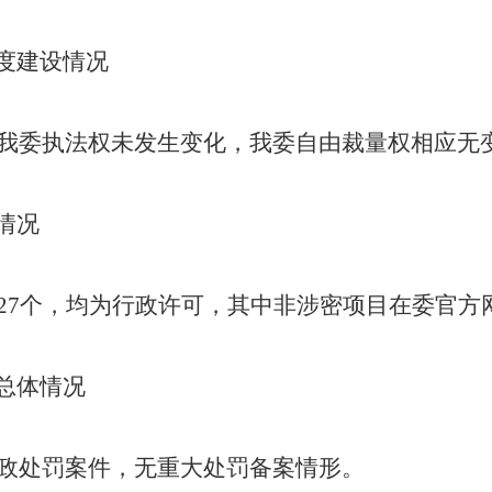
度建设情况
我委执法权未发生变化，
我委自由裁量权
相应无
情况
27
个，
均
为行政许可，
其中非涉密项目
在委官方
总体情况
政处罚案件，
无
重大处罚备案情形。