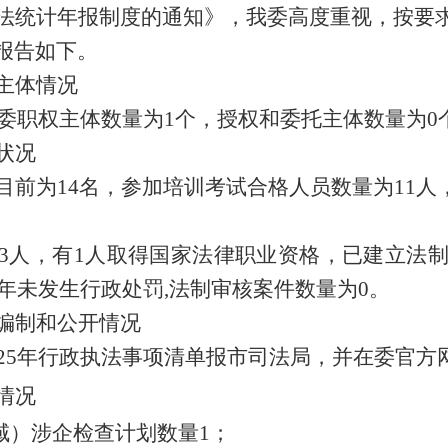
法统计年报制度的通知》，我委高度重视，
按要
报告
如下。
主体情况
委职权主体数量为1
个
，授权和委托主体数量为0
状况
目前为
14名
，参加培训考试合格人员数量为
11
人
况
3
人，有1
人
取得国家法律职业资格，已建立法制
年未发生行政处罚,法制审核案件数量为0。
编制和公开情况
25年
行政执法事项清单报市司法局，并在委官方
情况
领域）涉企检查计划数量
1
；