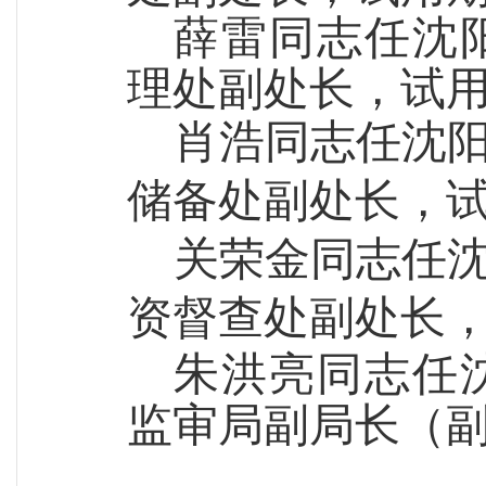
薛雷同志
任沈
理处副处长
，试
肖浩
同志
任沈
储备
处副处长
，
关荣金
同志
任
资督查
处副处长
朱洪亮
同志
任
监审局副局长（