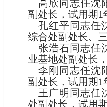
高欣同志
任沈
副处长
，试用期
1
孔红平同志
任
综合处副处长、
张浩石同志
任
业基地处副处长
李刚
同志
任沈
副处长
，试用期
1
王广明
同志
任
处
副
处长
，试用