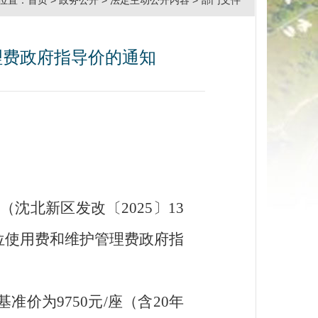
位置：
首页
>
政务公开
>
法定主动公开内容
>
部门文件
理费政府指导价的通知
（沈北新区发改〔
2025
〕
13
位使用费和维护管理费政府指
基准价为
9750
元
/
座（含
20
年