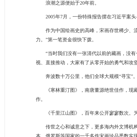
浪潮之源便始于20年前。
2005年7月，一份特殊报告摆在习近平
作为中国绘画史的高峰，宋画存世稀少、
力。”第一笔资金很快下拨。
“当时我们没有一张清代以前的藏画，没有
视、直接推动，大家有了从零开始的勇气和攻坚
奔波数十万公里，他们全球大规模“寻宝”
《寒林重汀图》，南唐董源绝世佳作，现
作。
《千里江山图》，百年来公开寥寥数次。
传世之心和诚意之下，更多海内外文博机
本、俄罗斯等国家的一千多件宋画珍品悉数实