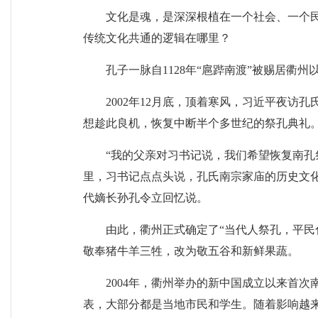
文化是魂，是深深根植在一个社会、一个
传统文化共通的逻辑在哪里？
孔子一脉自1128年“扈跸南渡”被赐居
2002年12月底，顶着寒风，习近平夜访
想趁此良机，恢复中断半个多世纪的祭孔典礼
“我的父亲对习书记说，我们希望恢复南
里，习书记点点头说，孔氏南宗家庙的历史文化
代嫡长孙孔令立回忆说。
由此，衢州正式确定了“当代人祭孔，平民
敬奉猪牛羊三牲，改为敬五谷和新鲜果蔬。
2004年，衢州举办的新中国成立以来首
表，大部分都是当地市民和学生。随着影响越