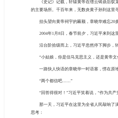
《史记》记载，轩辕黄帝在缙云铸鼎后驭
的主要场所。千百年来，无数炎黄子孙到这里
抬头望向黄帝祠宇的匾额，章晓华难忘20
2004年1月8日，春节前夕，习近平来
沿台阶拾级而上，习近平忽然停下脚步，
“小姑娘，你是信马克思主义，还是黄帝文
一路快人快语的章晓华一时语塞，愣在原
“两个都信吧……”
“回答得很对！”习近平笑着说，“作为共
那一天，习近平在这里为全省人民敲响了
思考：