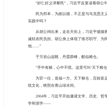
“好仁好义泽黎民”，习近平反复读着胡公
民为邦本，为政以德，不正是与马克思主义
实践中吗？
从胡公祠出来，走在天街上，习近平循循善
减轻农民负担。胡公身上体现了恪尽职守、为
他……”
于方岩山远眺，丹霞群峰，酷似粮仓。
“手中有粮，心中不慌。这里可叫‘天下粮
为官一任，造福一方。天下粮仓，百姓富
统文化，映照在青山绿水间。
2004年，习近平开始邀请文学、历史、
学和浙学——