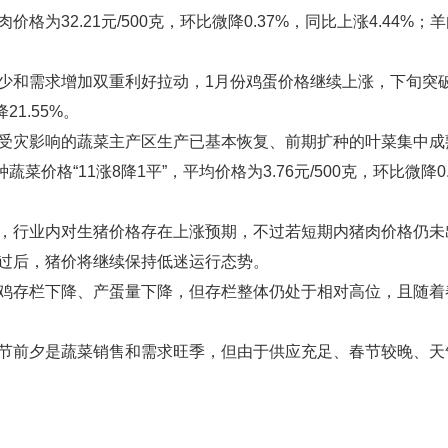
为32.21元/500克，环比微降0.37%，同比上涨4.44%；羊肉
和需求增加双重利好拉动，1月份鸡蛋价格继续上涨，下旬突破“4
21.55%。
受灾影响的蔬菜主产区生产已基本恢复、前期扩种的叶菜集中成
菜价格“11涨8降1平”，平均价格为3.76元/500克，环比微降0.
，行业内对生猪价格存在上涨预期，不过若短期内猪肉价格仍未
过后，猪价将继续保持低迷运行态势。
鸡存栏下降、产蛋量下降，但存栏整体仍处于相对高位，且随着
节前夕是蔬菜销售和需求旺季，但由于供应充足、春节较晚、天